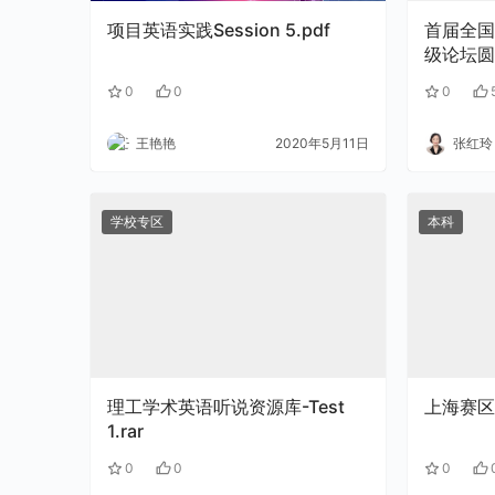
项目英语实践Session 5.pdf
首届全国
级论坛圆
0
0
0
王艳艳
2020年5月11日
张红玲
学校专区
本科
理工学术英语听说资源库-Test
上海赛区
1.rar
0
0
0