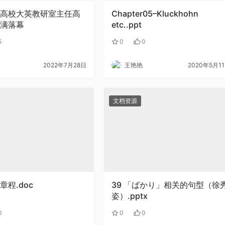
高校大英教研室主任高
Chapter05–Kluckhohn
满落幕
etc..ppt
5
0
0
2022年7月28日
王艳艳
2020年5月1
文档资源
章程.doc
39 「ばかり」相关的句型（徐秀
姿）.pptx
0
0
0