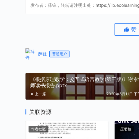
发布者：薛锋，转转请注明出处：
https://lib.ecolearni
赞
薛锋
普通用户
《根据原理教学：交互式语言教学(第三版)》谢永
师读书报告.pptx
上一篇
2020年5月11日 下午
关联资源
作者社区
压缩包