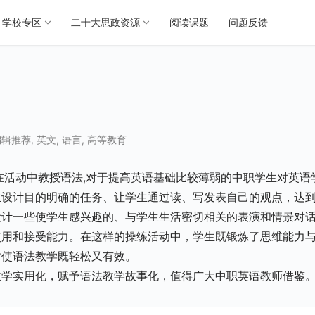
学校专区
二十大思政资源
阅读课题
问题反馈
编辑推荐
,
英文
,
语言
,
高等教育
在活动中教授语法,对于提高英语基础比较薄弱的中职学生对英语
生设计目的明确的任务、让学生通过读、写发表自己的观点，达
设计一些使学生感兴趣的、与学生生活密切相关的表演和情景对
使用和接受能力。在这样的操练活动中，学生既锻炼了思维能力
时使语法教学既轻松又有效。
教学实用化，赋予语法教学故事化，值得广大中职英语教师借鉴