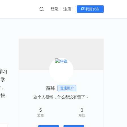
登录
注册
我要发布
学习
到学
话，
薛锋
普通用户
与快
这个人很懒，什么都没有留下～
5
0
。
文章
粉丝