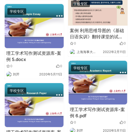
学校专区
学校专区
案例 利用思维导图的《基础
日语实训》翻转课堂的试
验.docx
0
0
上海海事大学外语
2022年2月11日
理工学术写作测试资源库-案
例 5.docx
0
0
学校专区
刘芹
2020年5月11日
学校专区
理工学术写作测试资源库-案
例 6.pdf
0
0
刘芹
2020年5月11日