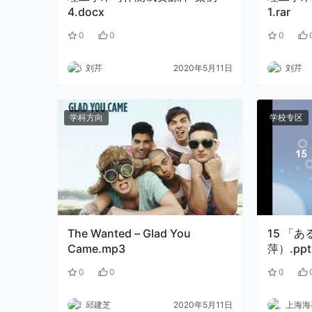
4.docx
1.rar
0
0
0
刘芹
2020年5月11日
刘芹
学科方向
学校专区
The Wanted – Glad You
15 「ある、いる」的辨析（晋
Came.mp3
萍）.ppt
0
0
0
邱建芝
2020年5月11日
上海海事