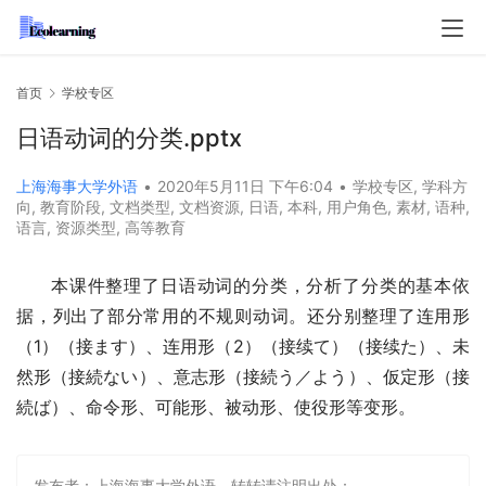
首页
学校专区
日语动词的分类.pptx
上海海事大学外语
•
2020年5月11日 下午6:04
•
学校专区
,
学科方
向
,
教育阶段
,
文档类型
,
文档资源
,
日语
,
本科
,
用户角色
,
素材
,
语种
,
语言
,
资源类型
,
高等教育
本课件整理了日语动词的分类，分析了分类的基本依
据，列出了部分常用的不规则动词。还分别整理了连用形
（1）（接ます）、连用形（2）（接续て）（接续た）、未
然形（接続ない）、意志形（接続う／よう）、仮定形（接
続ば）、命令形、可能形、被动形、使役形等变形。
发布者：上海海事大学外语，转转请注明出处：