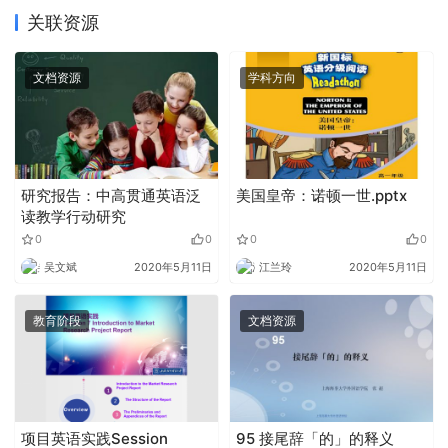
关联资源
文档资源
学科方向
研究报告：中高贯通英语泛
美国皇帝：诺顿一世.pptx
读教学行动研究
0
0
0
0
吴文斌
2020年5月11日
江兰玲
2020年5月11日
教育阶段
文档资源
项目英语实践Session
95 接尾辞「的」的释义