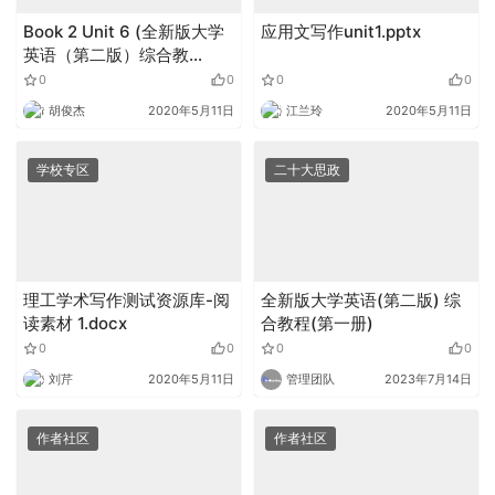
Book 2 Unit 6 (全新版大学
应用文写作unit1.pptx
英语（第二版）综合教
程).zip
0
0
0
0
胡俊杰
2020年5月11日
江兰玲
2020年5月11日
学校专区
二十大思政
理工学术写作测试资源库-阅
全新版大学英语(第二版) 综
读素材 1.docx
合教程(第一册)
0
0
0
0
刘芹
2020年5月11日
管理团队
2023年7月14日
作者社区
作者社区