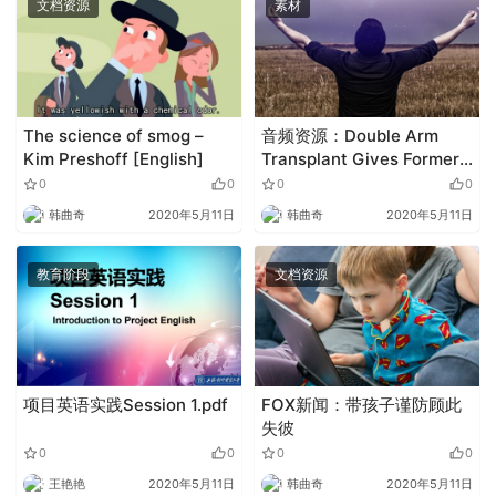
文档资源
素材
The science of smog –
音频资源：Double Arm
Kim Preshoff [English]
Transplant Gives Former
US Soldier a New Life
0
0
0
0
韩曲奇
2020年5月11日
韩曲奇
2020年5月11日
教育阶段
文档资源
项目英语实践Session 1.pdf
FOX新闻：带孩子谨防顾此
失彼
0
0
0
0
王艳艳
2020年5月11日
韩曲奇
2020年5月11日