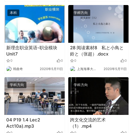
本科
学科方向
新理念职业英语-职业模块
28 阅读素材8 私と小鳥と
Unit7
鈴と（张超）.docx
0
0
0
0
韩曲奇
2020年5月11日
上海海事大学外语
2020年5月11日
学科方向
学科方向
04 P19 1.4 Lec2
跨文化交流的艺术
Act10a).mp3
（1）.mp4
0
0
0
0