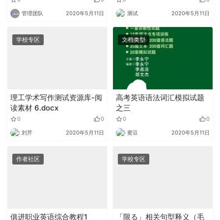
管理团队
2020年5月11日
测试
2020年5月11日
学校专区
文档类型
理工学术写作测试资源库-阅
高考英语语法词汇模拟试题
读素材 6.docx
之三
0
0
0
0
刘芹
2020年5月11日
蜜豆
2020年5月11日
作者社区
学校专区
俱进职业英语综合教程1
「限る」相关句型释义（毛