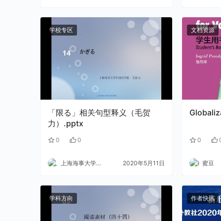
学校专区
文档资源
「限る」相关句型释义（毛贺
Globali
力）.pptx
0
0
0
上海海事大学外语
2020年5月11日
蜜豆
学科方向
作者快讯