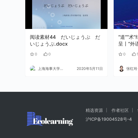
阅读素材44 だいじょうぶ だ
“道”“
いじょうぶ.docx
呈丨“外
养”专题
0
0
0
上海海事大学外语
2020年5月11日
张红玲
精选资源
作者社区
沪ICP备19004528号-4