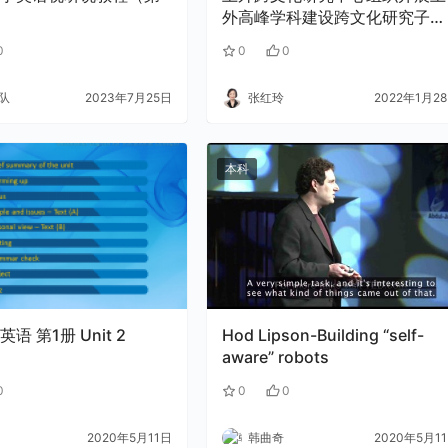
外高峰学科建设跨文化研究子项
目团队研讨交流会
0
0
0
队
2023年7月25日
张红玲
2022年1月2
本科
语 第1册 Unit 2
Hod Lipson-Building “self-
aware” robots
0
0
0
2020年5月11日
韩曲奇
2020年5月1