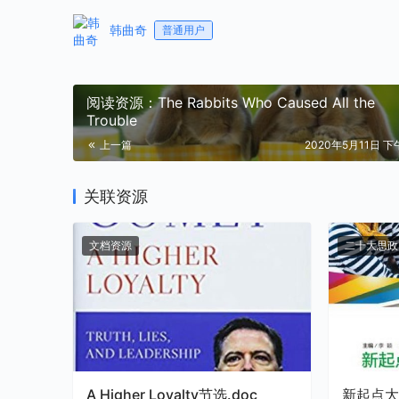
韩曲奇
普通用户
阅读资源：The Rabbits Who Caused All the
Trouble
上一篇
2020年5月11日 下午
关联资源
文档资源
二十大思政
A Higher Loyalty节选.doc
新起点大