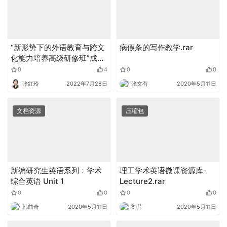
“新形势下的外语教育与跨文
病假条的写作教学.rar
化能力培养高级研修班”成功
举办
0
4
0
0
张红玲
2022年7月28日
张文有
2020年5月11日
文档资源
压缩包
新编研究生英语系列：学术
理工学术英语微课资源库-
综合英语 Unit 1
Lecture2.rar
0
0
0
0
韩曲奇
2020年5月11日
刘芹
2020年5月11日