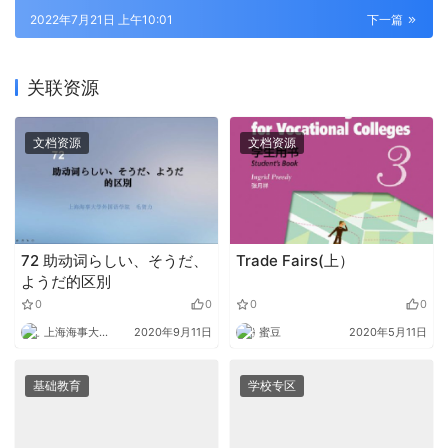
2022年7月21日 上午10:01
下一篇
关联资源
文档资源
文档资源
72 助动词らしい、そうだ、
Trade Fairs(上）
ようだ的区別
0
0
0
0
上海海事大学外语
2020年9月11日
蜜豆
2020年5月11日
基础教育
学校专区