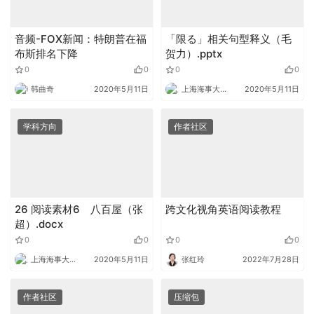
音频-FOX新闻：特朗普在福
「限る」相关句型释义（毛
布斯排名下降
贺力）.pptx
0
0
0
0
韩曲奇
2020年5月11日
上海海事大学外语
2020年5月11日
学科方向
作者社区
26 阅读素材6 八百屋（张
跨文化视角英语阅读教程
超）.docx
0
0
0
0
上海海事大学外语
2020年5月11日
张红玲
2022年7月28日
作者社区
压缩包