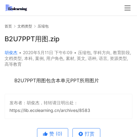
首页
文档类型
压缩包
B2U7PPT用图.zip
胡俊杰
•
2020年5月11日 下午6:09
•
压缩包
,
学科方向
,
教育阶段
,
文档类型
,
本科
,
案例
,
用户角色
,
素材
,
英文
,
语种
,
语言
,
资源类型
,
高等教育
B2U7PPT用图包含本单元PPT所用图片
发布者：胡俊杰，转转请注明出处：
https://lib.ecolearning.cn/archives/8583
赞
(0)
打赏