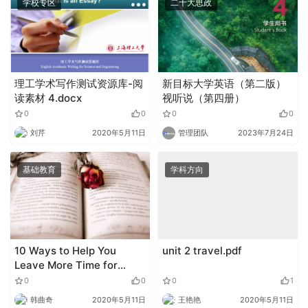
学校专区
二十大思政
理工学术写作测试资源库-阅
新目标大学英语（第二版）
读素材 4.docx
视听说（第四册）
0
0
0
0
刘芹
2020年5月11日
管理团队
2023年7月24日
基础教育
学科方向
10 Ways to Help You
unit 2 travel.pdf
Leave More Time for
Reading.docx
0
0
0
1
韩曲奇
2020年5月11日
王艳艳
2020年5月11日