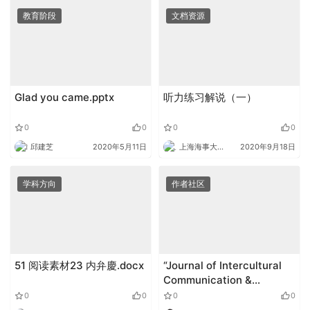
教育阶段
文档资源
Glad you came.pptx
听力练习解说（一）
0
0
0
0
邱建芝
2020年5月11日
上海海事大学外语
2020年9月18日
学科方向
作者社区
51 阅读素材23 内弁慶.docx
“Journal of Intercultural
Communication &
Interactions Research” 国
0
0
0
0
际期刊