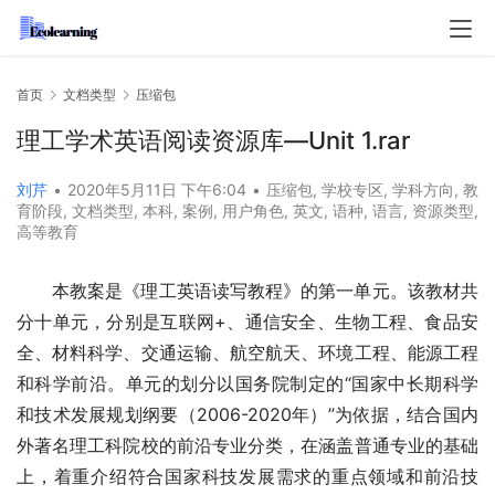
首页
文档类型
压缩包
理工学术英语阅读资源库—Unit 1.rar
刘芹
•
2020年5月11日 下午6:04
•
压缩包
,
学校专区
,
学科方向
,
教
育阶段
,
文档类型
,
本科
,
案例
,
用户角色
,
英文
,
语种
,
语言
,
资源类型
,
高等教育
本教案是《理工英语读写教程》的第一单元。该教材共
分十单元，分别是互联网+、通信安全、生物工程、食品安
全、材料科学、交通运输、航空航天、环境工程、能源工程
和科学前沿。单元的划分以国务院制定的“国家中长期科学
和技术发展规划纲要（2006-2020年）”为依据，结合国内
外著名理工科院校的前沿专业分类，在涵盖普通专业的基础
上，着重介绍符合国家科技发展需求的重点领域和前沿技