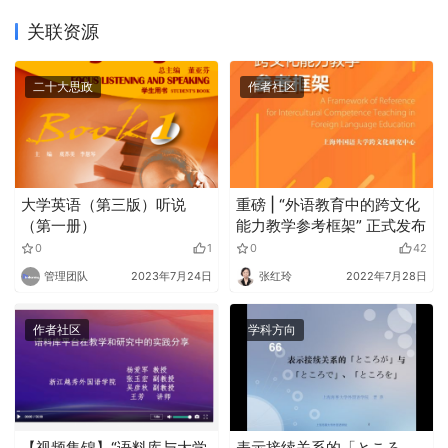
关联资源
二十大思政
作者社区
大学英语（第三版）听说
重磅 | “外语教育中的跨文化
（第一册）
能力教学参考框架” 正式发布
0
1
0
42
管理团队
2023年7月24日
张红玲
2022年7月28日
作者社区
学科方向
【视频集锦】“语料库与大学
表示接续关系的「ところ