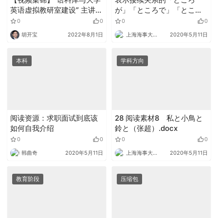
英语虚拟教研室建设” 主讲
が」「ところで」「ところ
人：杨爱军教授 张玉宏副教
を」.pptx
0
0
0
0
授 吴彦秋副教授 王芳讲师
胡开宝
2022年8月1日
上海海事大学外语
2020年5月11日
本科
学科方向
阅读资源：求职面试到底该
28 阅读素材8 私と小鳥と
如何自我介绍
鈴と（张超）.docx
0
0
0
0
韩曲奇
2020年5月11日
上海海事大学外语
2020年5月11日
教育阶段
压缩包