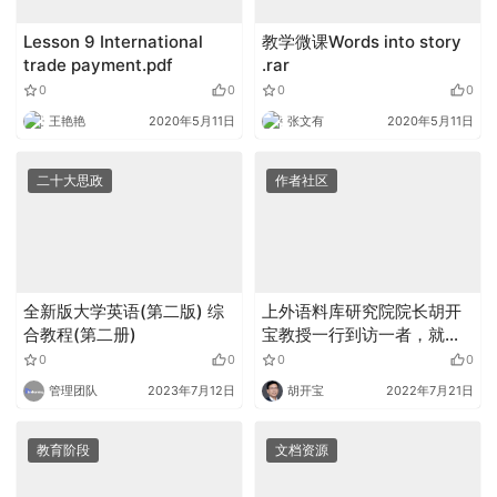
Lesson 9 International
教学微课Words into story
trade payment.pdf
.rar
0
0
0
0
王艳艳
2020年5月11日
张文有
2020年5月11日
二十大思政
作者社区
全新版大学英语(第二版) 综
上外语料库研究院院长胡开
合教程(第二册)
宝教授一行到访一者，就未
来多项合作达成共识
0
0
0
0
管理团队
2023年7月12日
胡开宝
2022年7月21日
教育阶段
文档资源