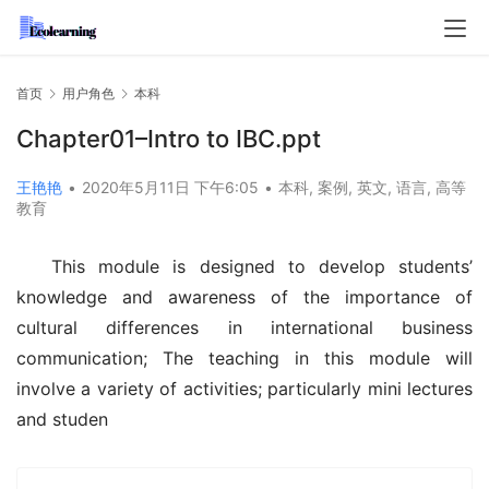
首页
用户角色
本科
Chapter01–Intro to IBC.ppt
王艳艳
•
2020年5月11日 下午6:05
•
本科
,
案例
,
英文
,
语言
,
高等
教育
This module is designed to develop students’ 
knowledge and awareness of the importance of 
cultural differences in international business 
communication; The teaching in this module will 
involve a variety of activities; particularly mini lectures 
and studen