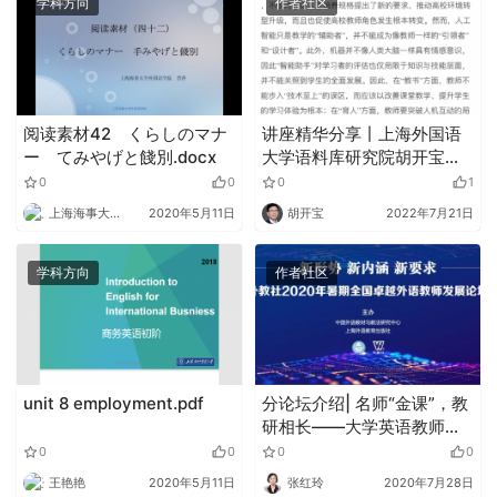
学科方向
作者社区
阅读素材42 くらしのマナ
讲座精华分享丨上海外国语
ー てみやげと餞別.docx
大学语料库研究院胡开宝：
语言智能与翻译人才的培养
0
0
0
1
上海海事大学外语
2020年5月11日
胡开宝
2022年7月21日
学科方向
作者社区
unit 8 employment.pdf
分论坛介绍| 名师“金课”，教
研相长——大学英语教师发
展论坛（二）
0
0
0
0
王艳艳
2020年5月11日
张红玲
2020年7月28日