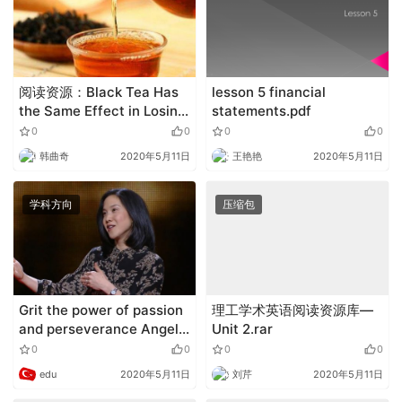
阅读资源：Black Tea Has
lesson 5 financial
the Same Effect in Losing
statements.pdf
Weight as Green Tea
0
0
0
0
韩曲奇
2020年5月11日
王艳艳
2020年5月11日
学科方向
压缩包
Grit the power of passion
理工学术英语阅读资源库—
and perseverance Angela
Unit 2.rar
Lee Duckworth 安吉拉 李
0
0
0
0
杜克沃斯: 成功的钥匙？毅力
edu
2020年5月11日
刘芹
2020年5月11日
（9语种字幕可选）.mp4