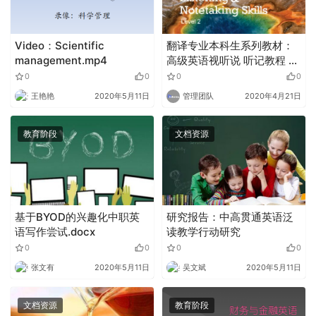
Video：Scientific
翻译专业本科生系列教材：
management.mp4
高级英语视听说 听记教程 2
学生用书（附光盘）
0
0
0
0
王艳艳
2020年5月11日
管理团队
2020年4月21日
教育阶段
文档资源
基于BYOD的兴趣化中职英
研究报告：中高贯通英语泛
语写作尝试.docx
读教学行动研究
0
0
0
0
张文有
2020年5月11日
吴文斌
2020年5月11日
文档资源
教育阶段