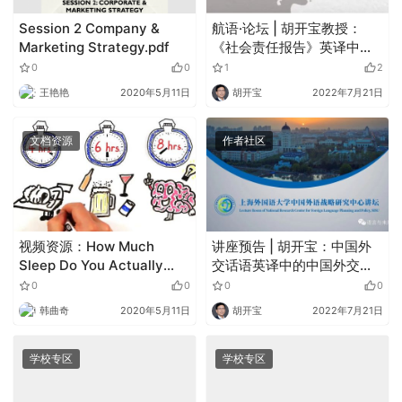
Session 2 Company &
航语·论坛 | 胡开宝教授：
Marketing Strategy.pdf
《社会责任报告》英译中的
华为公司形象研究——一项
0
0
1
2
基于语料库的研究
王艳艳
2020年5月11日
胡开宝
2022年7月21日
文档资源
作者社区
视频资源：How Much
讲座预告 | 胡开宝：中国外
Sleep Do You Actually
交话语英译中的中国外交形
Need
象研究
0
0
0
0
韩曲奇
2020年5月11日
胡开宝
2022年7月21日
学校专区
学校专区