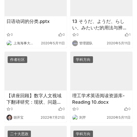
日语动词的分类.pptx
13 そうだ、ようだ、らし
い、みたいだ的用法与辨
析.pptx
0
0
0
1
上海海事大学外语
2020年5月11日
管理团队
2020年5月11日
作者社区
学科方向
【讲座回顾】数字人文视域
理工学术英语阅读资源库-
下翻译研究：现状、问题与
Reading 10.docx
前景
0
0
0
0
胡开宝
2022年7月21日
刘芹
2020年5月11日
二十大思政
学科方向