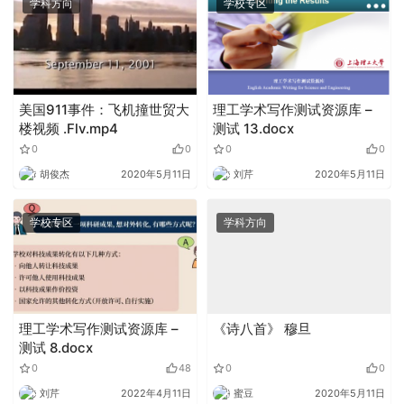
学科方向
学校专区
美国911事件：飞机撞世贸大
理工学术写作测试资源库 –
楼视频 .Flv.mp4
测试 13.docx
0
0
0
0
胡俊杰
2020年5月11日
刘芹
2020年5月11日
学校专区
学科方向
理工学术写作测试资源库 –
《诗八首》 穆旦
测试 8.docx
0
48
0
0
刘芹
2022年4月11日
蜜豆
2020年5月11日