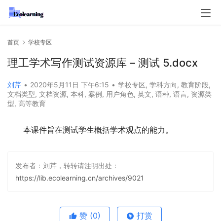
首页
学校专区
理工学术写作测试资源库 – 测试 5.docx
刘芹
•
2020年5月11日 下午6:15
•
学校专区
,
学科方向
,
教育阶段
,
文档类型
,
文档资源
,
本科
,
案例
,
用户角色
,
英文
,
语种
,
语言
,
资源类
型
,
高等教育
本课件旨在测试学生概括学术观点的能力。
发布者：刘芹，转转请注明出处：
https://lib.ecolearning.cn/archives/9021
赞
(0)
打赏