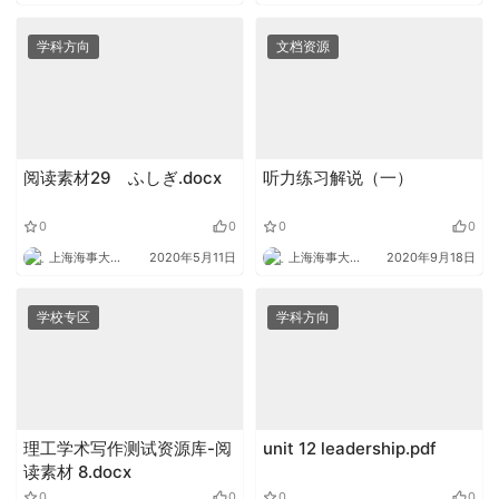
学科方向
文档资源
阅读素材29 ふしぎ.docx
听力练习解说（一）
0
0
0
0
上海海事大学外语
2020年5月11日
上海海事大学外语
2020年9月18日
学校专区
学科方向
理工学术写作测试资源库-阅
unit 12 leadership.pdf
读素材 8.docx
0
0
0
0