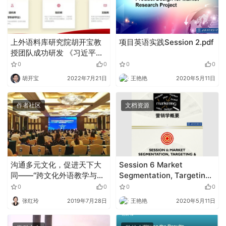
上外语料库研究院胡开宝教
项目英语实践Session 2.pdf
授团队成功研发 《习近平谈
治国理政》多语种数据库综
0
0
0
0
合平台并开展相关研究
胡开宝
2022年7月21日
王艳艳
2020年5月11日
作者社区
文档资源
沟通多元文化，促进天下大
Session 6 Market
同——“跨文化外语教学与国
Segmentation, Targeting
际化人才培养”发展论坛在成
and Positioning.pdf
0
0
0
0
都圆满落幕！
张红玲
2019年7月28日
王艳艳
2020年5月11日