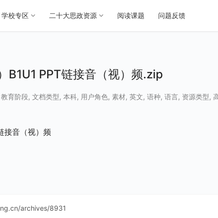
学校专区
二十大思政资源
阅读课题
问题反馈
U1 PPT链接音（视）频.zip
,
教育阶段
,
文档类型
,
本科
,
用户角色
,
素材
,
英文
,
语种
,
语言
,
资源类型
,
T链接音（视）频
ning.cn/archives/8931