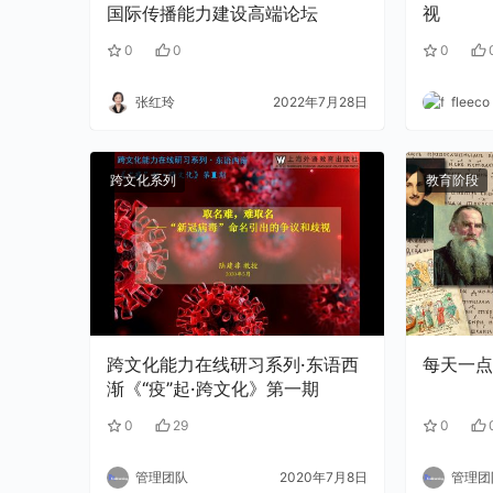
国际传播能力建设高端论坛
视
0
0
0
张红玲
2022年7月28日
fleeco
跨文化系列
教育阶段
跨文化能力在线研习系列·东语西
每天一点
渐《“疫”起·跨文化》第一期
0
29
0
管理团队
2020年7月8日
管理团