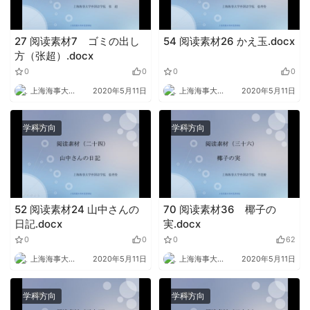
27 阅读素材7 ゴミの出し
54 阅读素材26 かえ玉.docx
方（张超）.docx
0
0
0
0
上海海事大学外语
2020年5月11日
上海海事大学外语
2020年5月11日
学科方向
学科方向
52 阅读素材24 山中さんの
70 阅读素材36 椰子の
日記.docx
実.docx
0
0
0
62
上海海事大学外语
2020年5月11日
上海海事大学外语
2020年5月11日
学科方向
学科方向