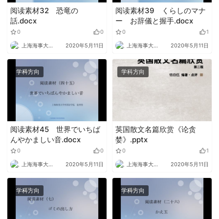
阅读素材32 恐竜の
阅读素材39 くらしのマナ
話.docx
ー お辞儀と握手.docx
0
0
0
1
上海海事大学外语
2020年5月11日
上海海事大学外语
2020年5月11日
学科方向
学科方向
阅读素材45 世界でいちば
英国散文名篇欣赏《论贪
んやかましい音.docx
婪》.pptx
0
0
0
1
上海海事大学外语
2020年5月11日
上海海事大学外语
2020年5月11日
学科方向
学科方向