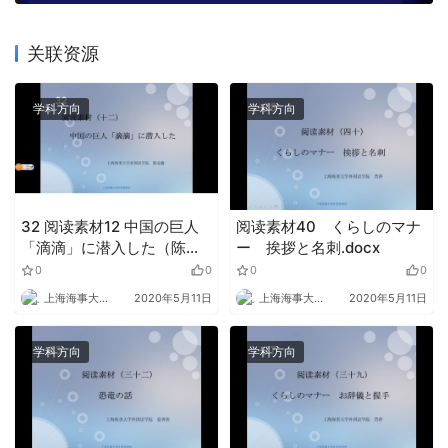
关联资源
学科方向
学科方向
32 阅读素材12 中国の巨人
阅读素材40 くらしのマナ
「滴滴」に潜入した（陈竞
ー 挨拶と名刺.docx
薇）.docx
0
0
0
0
上海海事大学外语
2020年5月11日
上海海事大学外语
2020年5月11日
学科方向
学科方向