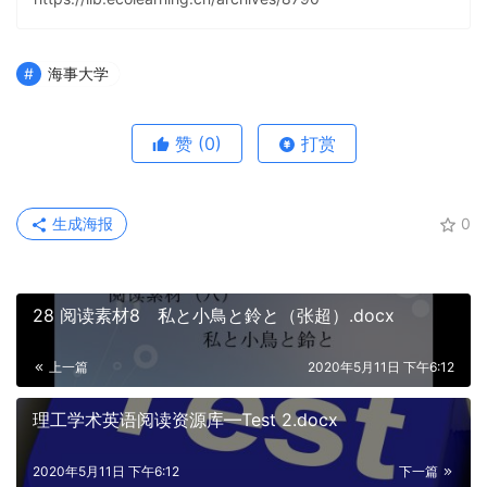
海事大学
赞
(0)
打赏
生成海报
0
28 阅读素材8 私と小鳥と鈴と（张超）.docx
上一篇
2020年5月11日 下午6:12
理工学术英语阅读资源库—Test 2.docx
2020年5月11日 下午6:12
下一篇