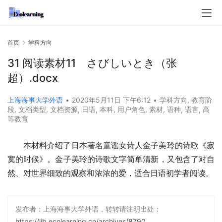
首页
学科方向
31 阅读素材11 さびしいとき（张
超）.docx
上海海事大学外语
•
2020年5月11日 下午6:12
•
学科方向
,
教育阶
段
,
文档类型
,
文档资源
,
日语
,
本科
,
用户角色
,
素材
,
语种
,
语言
,
高
等教育
本材料介绍了日本著名童谣女诗人金子美玲的诗歌《寂
寞的时候》。金子美玲的诗歌文字简单清新，又包含了对自
然、对世界细致的观察和浓浓的爱，适合日语初学者阅读。
发布者：上海海事大学外语，转转请注明出处：
https://lib.ecolearning.cn/archives/8790