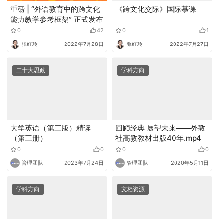
重磅 | “外语教育中的跨文化
《跨文化交际》国际慕课
能力教学参考框架” 正式发布
0
42
0
1
张红玲
2022年7月28日
张红玲
2022年7月27日
二十大思政
学科方向
大学英语（第三版）精读
回顾经典 展望未来——外教
（第三册）
社高教教材出版40年.mp4
0
0
0
0
管理团队
2023年7月24日
管理团队
2020年5月11日
学科方向
文档资源