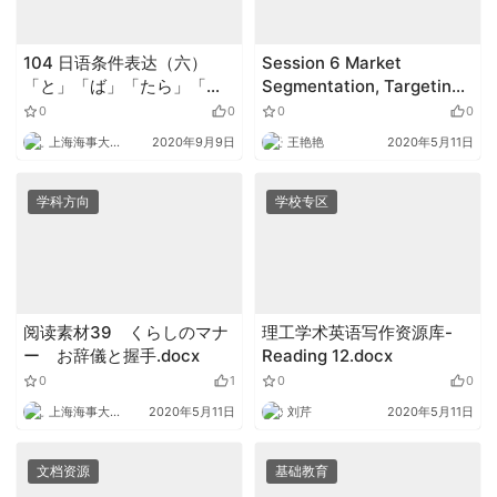
104 日语条件表达（六）
Session 6 Market
「と」「ば」「たら」「な
Segmentation, Targeting
ら」的比较（微课）.wmv
and Positioning.pdf
0
0
0
0
上海海事大学外语
2020年9月9日
王艳艳
2020年5月11日
学科方向
学校专区
阅读素材39 くらしのマナ
理工学术英语写作资源库-
ー お辞儀と握手.docx
Reading 12.docx
0
1
0
0
上海海事大学外语
2020年5月11日
刘芹
2020年5月11日
文档资源
基础教育