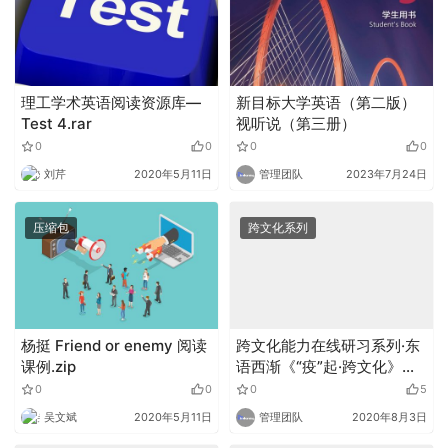
理工学术英语阅读资源库—
新目标大学英语（第二版）
Test 4.rar
视听说（第三册）
0
0
0
0
刘芹
2020年5月11日
管理团队
2023年7月24日
压缩包
跨文化系列
杨挺 Friend or enemy 阅读
跨文化能力在线研习系列·东
课例.zip
语西渐《“疫”起·跨文化》第
四期
0
0
0
5
吴文斌
2020年5月11日
管理团队
2020年8月3日