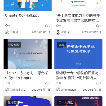
Chapter06–Hall.ppt
“基于跨文化能力大赛的教师
专业发展与教学实践探索”研
修班成功举办
0
0
0
0
王艳艳
2020年5月11日
张红玲
2022年7月28日
学校专区
本科
11 つい、うっかり、思わず
翻译硕士专业学位的设置与
の使い分け.pptx
教学 柴明颎 上海外国语大学
高级翻译学院.pptx
0
0
0
0
上海海事大学外语
2020年5月11日
zhongdajun
2020年5月11日
压缩包
二十大思政