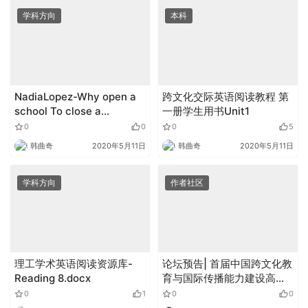
学科方向
本科
NadiaLopez-Why open a
跨文化交际英语阅读教程 第
school To close a
一册学生用书Unit1
prison.mp4
0
0
0
5
韩曲奇
2020年5月11日
韩曲奇
2020年5月11日
学科方向
作者社区
理工学术英语阅读资源库-
论坛预告| 首届中国跨文化教
Reading 8.docx
育与国际传播能力建设高端
论坛
0
1
0
0