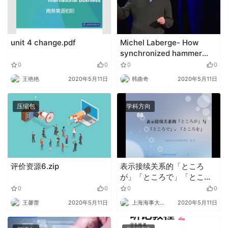
unit 4 change.pdf
Michel Laberge- How
synchronized hammer
strikes could generate
0
0
0
0
nuclear fusion.mp4
王艳艳
2020年5月11日
韩曲奇
2020年5月11日
压缩包
学科方向
评价资源6.zip
表示接续关系的「ところ
が」「ところで」「ところ
を」.pptx
0
0
0
0
王馨蕾
2020年5月11日
上海海事大学外语
2020年5月11日