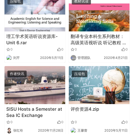
压缩包
教材试读
理工学术英语听说资源库-
翻译专业本科生系列教材：
Unit 6.rar
高级英语视听说 听记教程 2
学生用书（附光盘）
0
0
0
0
刘芹
2020年5月11日
管理团队
2020年4月21日
作者快讯
压缩包
SISU Hosts a Semester at
评价资源4.zip
Sea IC Exchange
0
0
0
0
张红玲
2020年11月28日
王馨蕾
2020年5月11日