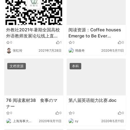
外教社2021年暑期全国高校
阅读资源：Coffee houses
外语教师发展论坛线上直播
Emerge to Be Ever
通知
Popular
0
1
0
0
张红玲
2021年7月28日
韩曲奇
2020年5月11日
文档资源
本科
76 阅读素材38 食事のマ
第八届英语能力比赛.doc
ナー
0
0
0
0
上海海事大学外语
2020年9月11日
sy
2020年5月11日