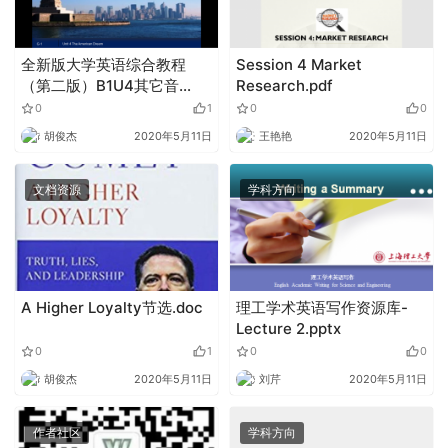
全新版大学英语综合教程
Session 4 Market
（第二版）B1U4其它音
Research.pdf
（视）频.zip
0
1
0
0
胡俊杰
2020年5月11日
王艳艳
2020年5月11日
文档资源
学科方向
A Higher Loyalty节选.doc
理工学术英语写作资源库-
Lecture 2.pptx
0
1
0
0
胡俊杰
2020年5月11日
刘芹
2020年5月11日
作者社区
学科方向