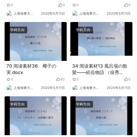
0
0
0
0
上海海事大学外语
2020年5月11日
上海海事大学外语
2020年5月11日
学科方向
学科方向
70 阅读素材36 椰子の
34 阅读素材13 風呂場の散
実.docx
髪――続岳物語 （徐秀
姿）.docx
0
62
0
0
上海海事大学外语
2020年5月11日
上海海事大学外语
2020年5月11日
学科方向
学科方向