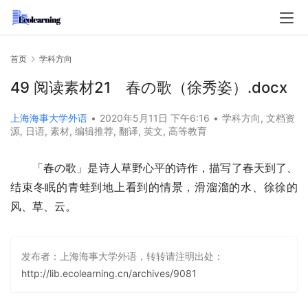
首页
学科方向
49 阅读素材21 春の歌（徐秀姿）.docx
上海海事大学外语
•
2020年5月11日 下午6:16
•
学科方向
,
文档资
源
,
日语
,
素材
,
编辑推荐
,
翻译
,
英文
,
高等教育
「春の歌」是诗人草野心平的诗作，描写了春天到了、
结束冬眠的青蛙到地上看到的情景，滑溜溜的水、徐徐的
风、草、云。
发布者：上海海事大学外语，转转请注明出处：
http://lib.ecolearning.cn/archives/9081