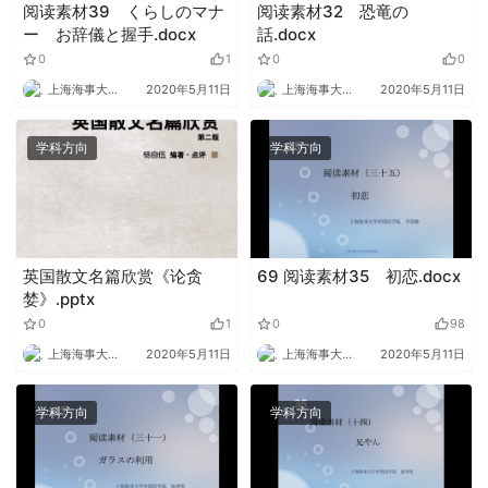
阅读素材39 くらしのマナ
阅读素材32 恐竜の
ー お辞儀と握手.docx
話.docx
0
1
0
0
上海海事大学外语
2020年5月11日
上海海事大学外语
2020年5月11日
学科方向
学科方向
英国散文名篇欣赏《论贪
69 阅读素材35 初恋.docx
婪》.pptx
0
1
0
98
上海海事大学外语
2020年5月11日
上海海事大学外语
2020年5月11日
学科方向
学科方向