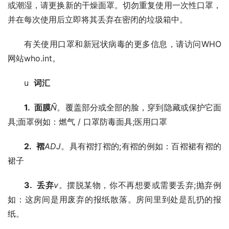
或潮湿，请更换新的干燥面罩。切勿重复使用一次性口罩，
并在每次使用后立即将其丢弃在密闭的垃圾箱中。
有关使用口罩和新冠状病毒的更多信息，请访问WHO
网站who.int。
u  
词汇
1.  
面膜
Ñ
。覆盖部分或全部的脸，穿到隐藏或保护它面
具;面罩例如：燃气 / 口罩防毒面具;医用口罩 
2.  
褶
ADJ
。具有褶打褶的;有褶的例如：百褶裙有褶的
裙子 
3.  
丢弃
v
。摆脱某物，你不再想要或需要丢弃;抛弃例
如：这房间是用废弃的报纸散落。房间里到处是乱扔的报
纸。 