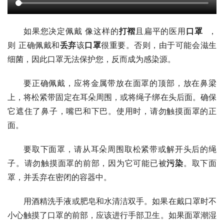
如果您决定佩戴 像这样的
打褶
且扁平的医用
口罩
  ，
则 正确佩戴和
丢弃
该
口罩
很重要。否则，由于可能会滋生
细菌，因此口罩无法保护您，反而成为感染源。
要正确佩戴，应将金属带放在面罩的顶部，放在鼻梁
上，将松紧带固定在耳朵周围，或将绳子绑在头后面。确保
它遮住了鼻子，嘴巴和下巴。使用时，请勿触摸面罩的正
面。
要取下面罩，请从耳朵周围取松紧带或解开头后的绳
子。请勿触摸面罩的前部，因为它可能已被
污染
。取下面
罩，并丢弃在密闭的容器中。
用酒精洗手液或肥皂和水清洁双手。如果在戴口罩时不
小心触摸了口罩的前部，应该进行手部卫生。如果面罩潮湿