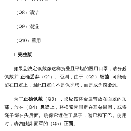
（Q8）清洁
（Q9）潮湿
（Q10）重用
l  
完整版
如果您决定佩戴像这样折叠且平坦的医用口罩，请务必
佩戴并 正确
丢弃
（Q1）。否则，由于（Q2）
细菌
  可能会
留在口罩上，因此口罩而不是保护您，而是成为感染源。
为了
正确佩戴
（Q3），您应该将金属带放在面罩的顶
部，放在（Q4）
鼻梁上
，将松紧带固定在耳朵周围，或将
绳子绑在头后面。确保它遮住了鼻子，嘴巴和下巴。使用
时，请勿触摸 面罩的（Q5）
正面
。