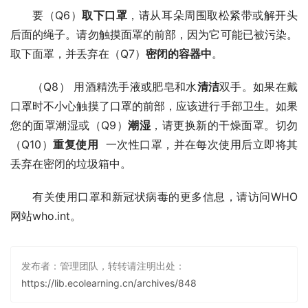
要（Q6）
取下口罩
，请从耳朵周围取松紧带或解开头
后面的绳子。请勿触摸面罩的前部，因为它可能已被污染。
取下面罩，并丢弃在（Q7）
密闭的容器中
。
（Q8） 用酒精洗手液或肥皂和水
清洁
双手。如果在戴
口罩时不小心触摸了口罩的前部，应该进行手部卫生。如果
您的面罩潮湿或（Q9）
潮湿
，请更换新的干燥面罩。切勿
（Q10）
重复使用
  一次性口罩，并在每次使用后立即将其
丢弃在密闭的垃圾箱中。
有关使用口罩和新冠状病毒的更多信息，请访问WHO
网站who.int。
发布者：管理团队，转转请注明出处：
https://lib.ecolearning.cn/archives/848