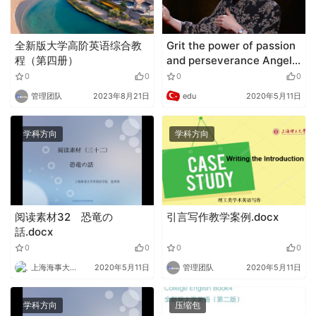
全新版大学高阶英语综合教
Grit the power of passion
程（第四册）
and perseverance Angela
Lee Duckworth 安吉拉 李
0
0
0
0
杜克沃斯: 成功的钥匙？毅力
管理团队
2023年8月21日
edu
2020年5月11日
（9语种字幕可选）.mp4
学科方向
学科方向
阅读素材32 恐竜の
引言写作教学案例.docx
話.docx
0
0
0
0
上海海事大学外语
2020年5月11日
管理团队
2020年5月11日
学科方向
压缩包