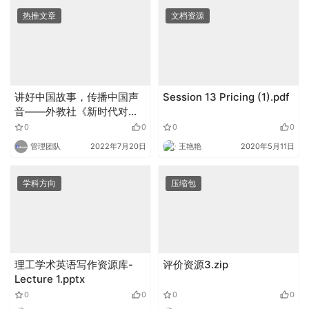
热推文章
文档资源
讲好中国故事，传播中国声
Session 13 Pricing (1).pdf
音——外教社《新时代对外
宣传与翻译研究》出版
0
0
0
0
管理团队
2022年7月20日
王艳艳
2020年5月11日
学科方向
压缩包
理工学术英语写作资源库-
评价资源3.zip
Lecture 1.pptx
0
0
0
0