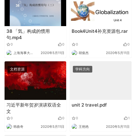
38 「気」构成的惯用
Book4Unit4补充资源包.rar
句.mp4
0
0
0
0
上海海事大学外语
2020年5月11日
胡俊杰
2020年5月11日
文档资源
学科方向
习近平新年贺岁演讲双语全
unit 2 travel.pdf
文
0
0
0
1
韩曲奇
2020年5月11日
王艳艳
2020年5月11日