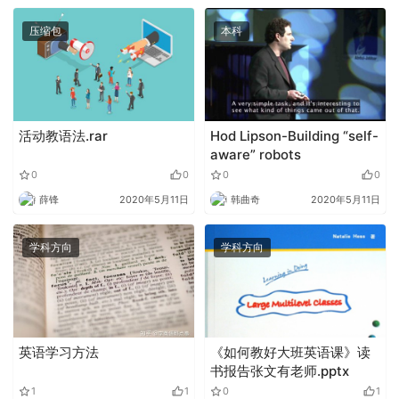
压缩包
本科
活动教语法.rar
Hod Lipson-Building “self-
aware” robots
0
0
0
0
薛锋
2020年5月11日
韩曲奇
2020年5月11日
学科方向
学科方向
英语学习方法
《如何教好大班英语课》读
书报告张文有老师.pptx
1
1
0
1