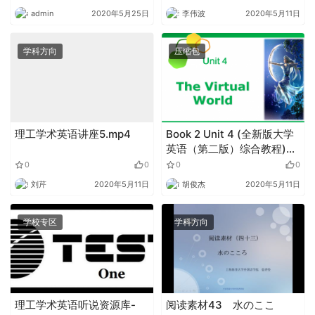
admin
2020年5月25日
李伟波
2020年5月11日
学科方向
压缩包
理工学术英语讲座5.mp4
Book 2 Unit 4 (全新版大学
英语（第二版）综合教程)
1.zip
0
0
0
0
刘芹
2020年5月11日
胡俊杰
2020年5月11日
学校专区
学科方向
理工学术英语听说资源库-
阅读素材43 水のここ