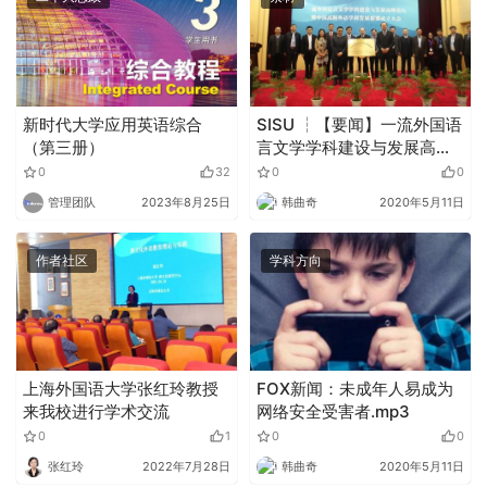
新时代大学应用英语综合
SISU ┆【要闻】一流外国语
（第三册）
言文学学科建设与发展高峰
论坛暨中国高校外语学科发
0
32
0
0
展联盟成立大会在上外召开
管理团队
2023年8月25日
韩曲奇
2020年5月11日
作者社区
学科方向
上海外国语大学张红玲教授
FOX新闻：未成年人易成为
来我校进行学术交流
网络安全受害者.mp3
0
1
0
0
张红玲
2022年7月28日
韩曲奇
2020年5月11日