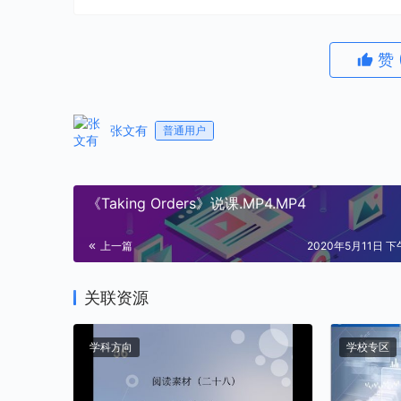
赞
张文有
普通用户
《Taking Orders》说课.MP4.MP4
上一篇
2020年5月11日 下午
关联资源
学科方向
学校专区