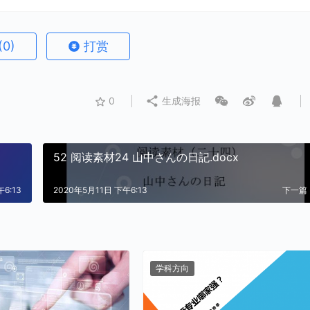
(0)
打赏
0
生成海报
52 阅读素材24 山中さんの日記.docx
6:13
2020年5月11日 下午6:13
下一篇
学科方向