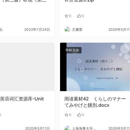
1
0
0
队
2023年7月24日
王馨蕾
2020年5月1
学科方向
英语词汇资源库-Unit
阅读素材42 くらしのマナ
てみやげと餞別.docx
0
0
0
2020年5月11日
上海海事大学外语
2020年5月1