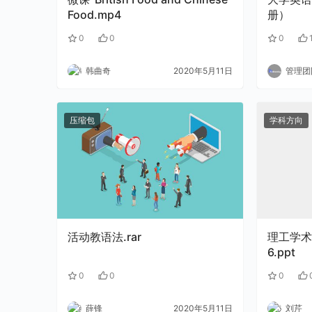
Food.mp4
册）
0
0
0
韩曲奇
2020年5月11日
管理团
压缩包
学科方向
活动教语法.rar
理工学术
6.ppt
0
0
0
薛锋
2020年5月11日
刘芹