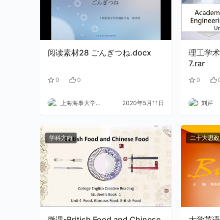
阅读素材28 ごんぎつね.docx
理工学术
7.rar
0
0
0
上海海事大学外语
2020年5月11日
刘芹
学科方向
二十大思政
微课-British Food and Chinese
大学英语