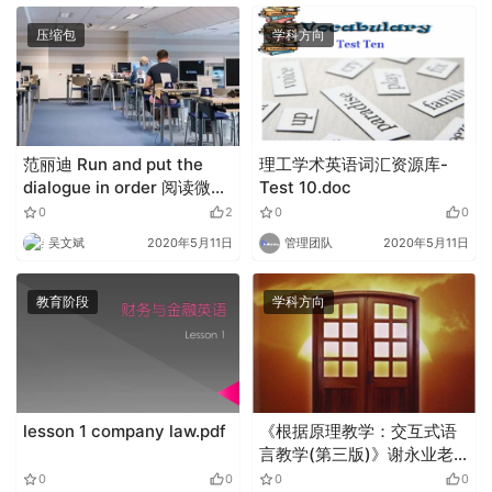
压缩包
学科方向
范丽迪 Run and put the
理工学术英语词汇资源库-
dialogue in order 阅读微课
Test 10.doc
课例.zip
0
2
0
0
吴文斌
2020年5月11日
管理团队
2020年5月11日
教育阶段
学科方向
lesson 1 company law.pdf
《根据原理教学：交互式语
言教学(第三版)》谢永业老
师读书报告.pptx
0
0
0
0