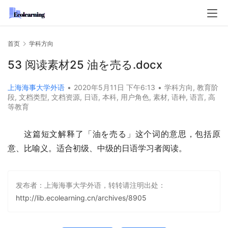
首页
学科方向
53 阅读素材25 油を売る.docx
上海海事大学外语
•
2020年5月11日 下午6:13
•
学科方向
,
教育阶
段
,
文档类型
,
文档资源
,
日语
,
本科
,
用户角色
,
素材
,
语种
,
语言
,
高
等教育
这篇短文解释了「油を売る」这个词的意思，包括原
意、比喻义。适合初级、中级的日语学习者阅读。
发布者：上海海事大学外语，转转请注明出处：
http://lib.ecolearning.cn/archives/8905