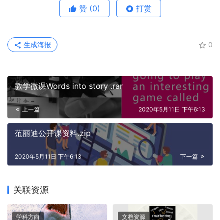
赞
(0)
打赏
生成海报
0
教学微课Words into story .rar
上一篇
2020年5月11日 下午6:13
范丽迪公开课资料.zip
2020年5月11日 下午6:13
下一篇
关联资源
学科方向
文档资源