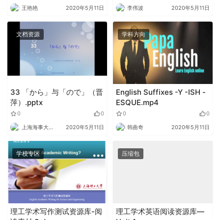
王艳艳
2020年5月11日
李伟波
2020年5月11日
文档资源
学科方向
33 「から」与「ので」（晋
English Suffixes -Y -ISH -
萍）.pptx
ESQUE.mp4
0
0
0
0
上海海事大学外语
2020年5月11日
韩曲奇
2020年5月11日
学校专区
压缩包
理工学术写作测试资源库-阅
理工学术英语阅读资源库—