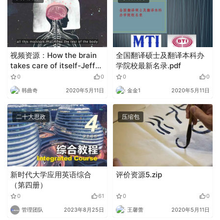
视频资源：How the brain
全国翻译硕士及翻译本科办
takes care of itself-Jeff
学院校最新名录.pdf
Iliff
0
0
0
0
韩曲奇
2020年5月11日
金金1
2020年5月11日
二十大思政
压缩包
新时代大学应用英语综合
评价资源5.zip
（第四册）
0
61
0
0
管理团队
2023年8月25日
王馨蕾
2020年5月11日