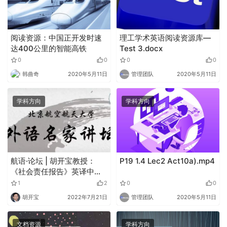
阅读资源：中国正开发时速
理工学术英语阅读资源库—
达400公里的智能高铁
Test 3.docx
0
0
0
0
韩曲奇
2020年5月11日
管理团队
2020年5月11日
学科方向
学科方向
航语·论坛 | 胡开宝教授：
P19 1.4 Lec2 Act10a).mp4
《社会责任报告》英译中的
华为公司形象研究——一项
1
2
0
0
基于语料库的研究
胡开宝
2022年7月21日
管理团队
2020年5月11日
文档资源
学科方向