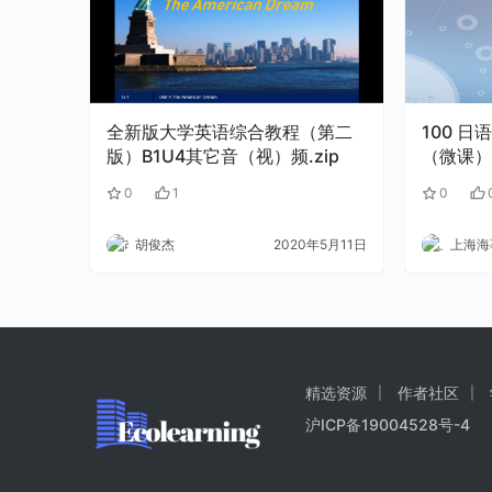
全新版大学英语综合教程（第二
100 日语条件表达（二）「と」
版）B1U4其它音（视）频.zip
（微课）
0
1
0
胡俊杰
2020年5月11日
上海海事
精选资源
作者社区
沪ICP备19004528号-4