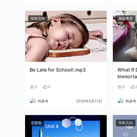
学科方向
基础教育
Be Late for School!.mp3
What If
Immorta
0
0
0
韩曲奇
2020年5月11日
韩曲奇
压缩包
学科方向