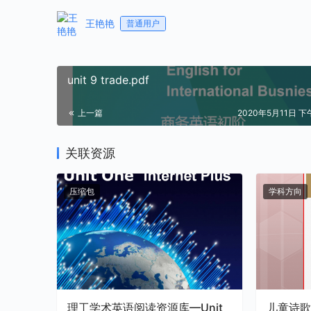
王艳艳
普通用户
unit 9 trade.pdf
上一篇
2020年5月11日 下午
关联资源
压缩包
学科方向
理工学术英语阅读资源库—Unit
儿童诗歌朗