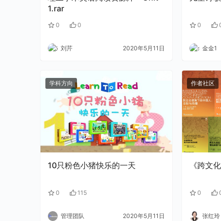
1.rar
0
0
0
刘芹
2020年5月11日
金金1
学科方向
作者社区
10只粉色小猪快乐的一天
《跨文化
0
115
0
管理团队
2020年5月11日
张红玲