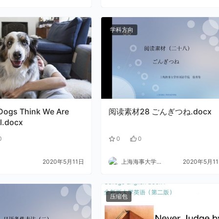
学科方向
 Dogs Think We Are
阅读素材28 ごんぎつね.docx
l.docx
0
0
0
2020年5月11日
上海海事大学外语
2020年5月1
压缩包