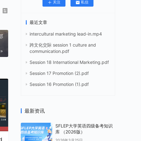
关注
私信
最近文章
intercultural marketing lead-in.mp4
部
跨文化交际 session 1 culture and
communication.pdf
Session 18 International Marketing.pdf
Session 17 Promotion (2).pdf
Session 16 Promotion (1).pdf
最新资讯
SFLEP大学英语四级备考知识
库 （2026版）
d
2026年3月25日