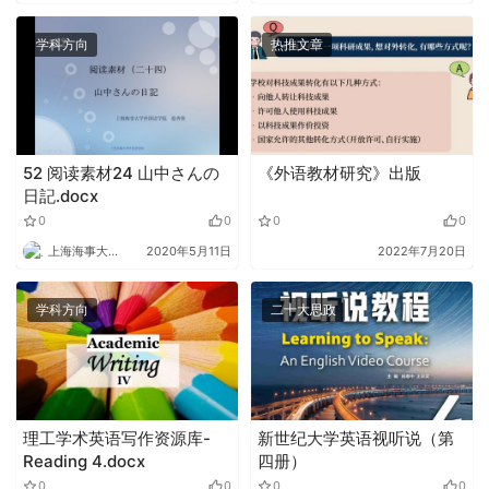
学科方向
热推文章
52 阅读素材24 山中さんの
《外语教材研究》出版
日記.docx
0
0
0
0
上海海事大学外语
2020年5月11日
2022年7月20日
学科方向
二十大思政
理工学术英语写作资源库-
新世纪大学英语视听说（第
Reading 4.docx
四册）
0
0
0
0