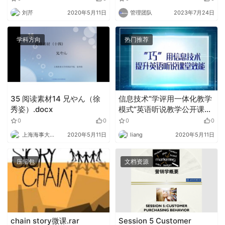
刘芹
2020年5月11日
管理团队
2023年7月24日
学科方向
热门推荐
35 阅读素材14 兄やん（徐
信息技术“学评用一体化教学
秀姿）.docx
模式”英语听说教学公开课
Stress Relief 视频.flv
0
0
0
0
上海海事大学外语
2020年5月11日
liang
2020年5月11日
压缩包
文档资源
chain story微课.rar
Session 5 Customer