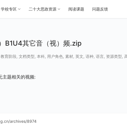
学校专区
二十大思政资源
阅读课题
问题反馈
1U4其它音（视）频.zip
,
教育阶段
,
文档类型
,
本科
,
用户角色
,
素材
,
英文
,
语种
,
语言
,
资源类型
,
元主题相关的视频:
ing.cn/archives/8974