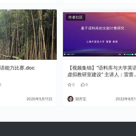
作者社区
语能力比赛.doc
【视频集锦】“语料库与大学英
虚拟教研室建设” 主讲人：雷蕾
教授
0
0
0
2020年5月11日
胡开宝
2022年8月