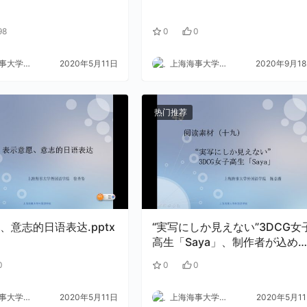
98
0
0
大学外语
2020年5月11日
上海海事大学外语
2020年9月1
热门推荐
、意志的日语表达.pptx
“実写にしか見えない”3DCG女
高生「Saya」、制作者が込め
思いは 「一瞬で消費される時
0
0
0
代に一石を投じたい」 .docx
大学外语
2020年5月11日
上海海事大学外语
2020年5月1