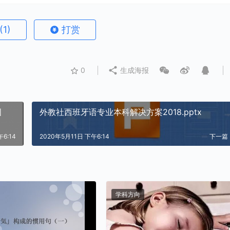
(1)
打赏
0
生成海报
图
外教社西班牙语专业本科解决方案2018.pptx
6:14
2020年5月11日 下午6:14
下一篇
学科方向