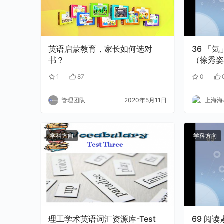
英语启蒙教育，家长如何选对
36 「気」构成的惯用句（一）
书？
（徐秀姿）
1
87
0
管理团队
2020年5月11日
上海海事
学科方向
学科方向
理工学术英语词汇资源库-Test
69 