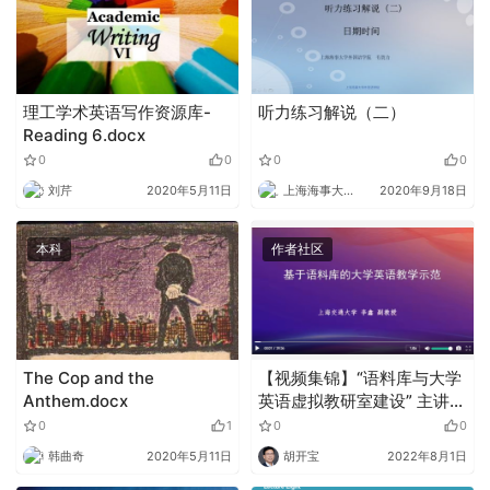
理工学术英语写作资源库-
听力练习解说（二）
Reading 6.docx
0
0
0
0
刘芹
2020年5月11日
上海海事大学外语
2020年9月18日
本科
作者社区
The Cop and the
【视频集锦】“语料库与大学
Anthem.docx
英语虚拟教研室建设” 主讲
人：李鑫 副教授
0
1
0
0
韩曲奇
2020年5月11日
胡开宝
2022年8月1日