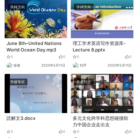
学科方向
学科方向
June 8th–United Nations
理工学术英语写作资源库-
World Ocean Day.mp3
Lecture 8.pptx
0
0
0
0
徐俊
2020年5月11日
刘芹
2020年5月11日
学校专区
作者社区
読解文3.docx
多元文化跨学科思想碰撞助
力中国企业走出去
0
0
0
0