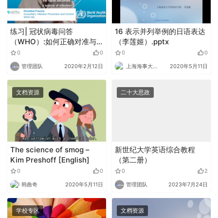
练习| 冠状病毒问答
16 表示并列举例的日语表达
（WHO）:如何正确对准与
（李莲姬）.pptx
处理口罩
0
0
0
0
管理团队
2020年2月12日
上海海事大学外语
2020年5月11日
文档资源
二十大思政
The science of smog –
新世纪大学英语综合教程
Kim Preshoff [English]
（第二册）
0
0
0
2
韩曲奇
2020年5月11日
管理团队
2023年7月24日
学校专区
文档资源