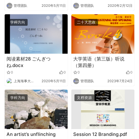
管理团队
2020年5月11日
管理团队
2020年2月12日
学科方向
二十大思政
阅读素材28 ごんぎつ
大学英语（第三版）听说
ね.docx
（第四册）
0
0
0
0
上海海事大学外语
2020年5月11日
管理团队
2023年7月24日
学科方向
文档资源
An artist’s unflinching
Session 12 Branding.pdf