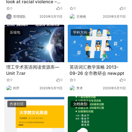
look at racial violence –
Sanford Biggers
0
0
0
0
480p.mp4
管理团队
2020年5月11日
王艳艳
2020年5月11日
压缩包
学科方向
理工学术英语阅读资源库—
英语词汇教学策略 2013-
Unit 7.rar
09-26 全市教研会 new.ppt
0
0
0
0
刘芹
2020年5月11日
李术
2020年5月11日
作者社区
文档类型