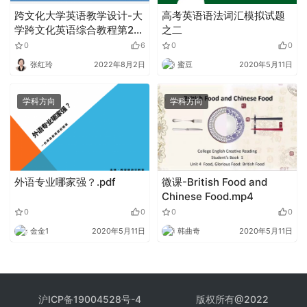
跨文化大学英语教学设计-大
高考英语语法词汇模拟试题
学跨文化英语综合教程第2册
之二
第8单元 赵一鸣
0
6
0
0
张红玲
2022年8月2日
蜜豆
2020年5月11日
学科方向
学科方向
外语专业哪家强？.pdf
微课-British Food and
Chinese Food.mp4
0
0
0
0
金金1
2020年5月11日
韩曲奇
2020年5月11日
沪ICP备19004528号-4
版权所有@2022