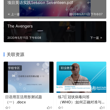
项目英语实践Session Seventeen.pdf
上一篇
2020年5月11日 下午6:07
The Avengers
2020年5月11日 下午6:08
下一篇
关联资源
学校专区
职业教育
日语用言活用形测试题
练习| 冠状病毒问答
（一）.docx
（WHO）:如何正确对准与
处理口罩
0
0
0
0