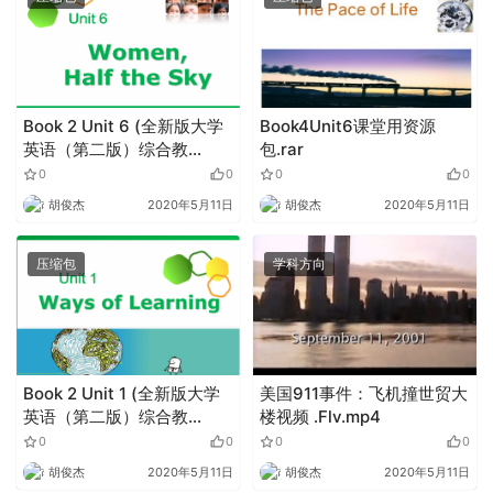
Book 2 Unit 6 (全新版大学
Book4Unit6课堂用资源
英语（第二版）综合教
包.rar
程).zip
0
0
0
0
胡俊杰
2020年5月11日
胡俊杰
2020年5月11日
压缩包
学科方向
Book 2 Unit 1 (全新版大学
美国911事件：飞机撞世贸大
英语（第二版）综合教
楼视频 .Flv.mp4
程).zip
0
0
0
0
胡俊杰
2020年5月11日
胡俊杰
2020年5月11日