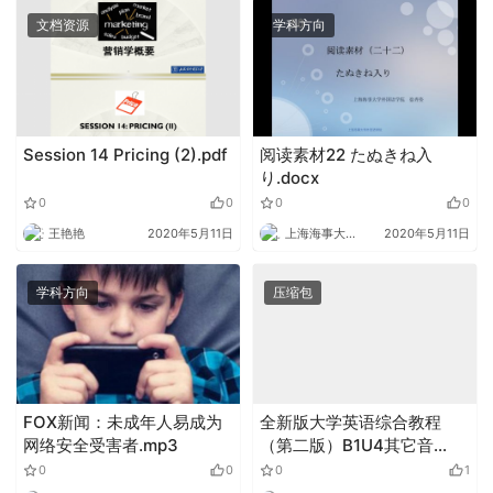
文档资源
学科方向
Session 14 Pricing (2).pdf
阅读素材22 たぬきね入
り.docx
0
0
0
0
王艳艳
2020年5月11日
上海海事大学外语
2020年5月11日
学科方向
压缩包
FOX新闻：未成年人易成为
全新版大学英语综合教程
网络安全受害者.mp3
（第二版）B1U4其它音
（视）频.zip
0
0
0
1