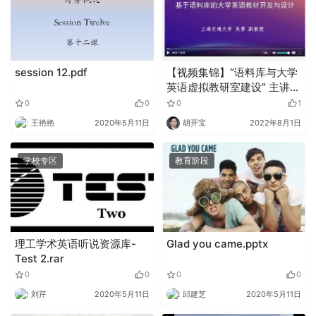
session 12.pdf
【视频集锦】“语料库与大学
英语虚拟教研室建设” 主讲
人：吴勇 副教授
0
0
0
1
王艳艳
2020年5月11日
胡开宝
2022年8月1日
学校专区
教育阶段
理工学术英语听说资源库-
Glad you came.pptx
Test 2.rar
0
0
0
0
刘芹
2020年5月11日
邱建芝
2020年5月11日