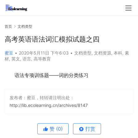
首页
文档类型
高考英语语法词汇模拟试题之四
蜜豆
•
2020年5月11日 下午6:03
•
文档类型
,
文档资源
,
本科
,
素
材
,
英文
,
语言
,
高等教育
语法专项训练题——词的分类练习
发布者：蜜豆，转转请注明出处：
http://lib.ecolearning.cn/archives/8147
赞
(0)
打赏