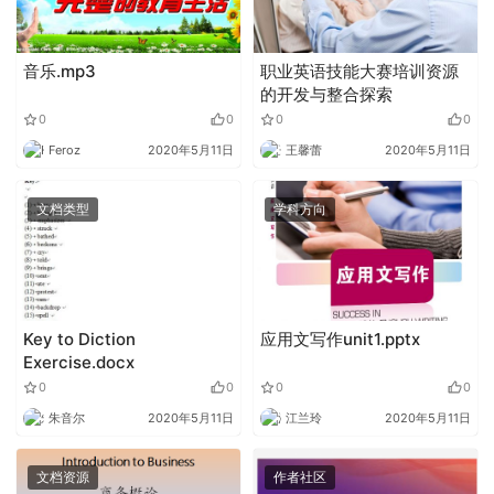
音乐.mp3
职业英语技能大赛培训资源
的开发与整合探索
0
0
0
0
Feroz
2020年5月11日
王馨蕾
2020年5月11日
文档类型
学科方向
Key to Diction
应用文写作unit1.pptx
Exercise.docx
0
0
0
0
朱音尔
2020年5月11日
江兰玲
2020年5月11日
文档资源
作者社区