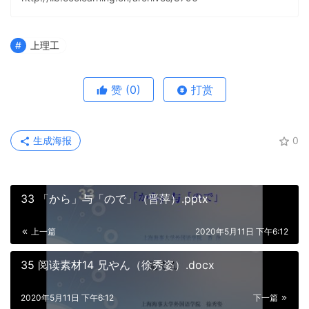
上理工
赞
(0)
打赏
生成海报
0
33 「から」与「ので」（晋萍）.pptx
上一篇
2020年5月11日 下午6:12
35 阅读素材14 兄やん（徐秀姿）.docx
2020年5月11日 下午6:12
下一篇