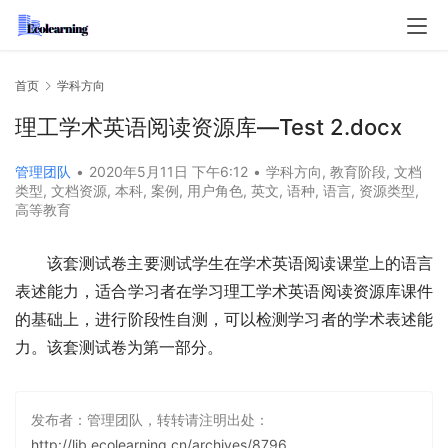
首页
学科方向
理工学术英语阅读资源库—Test 2.docx
管理团队
•
2020年5月11日 下午6:12
•
学科方向
,
教育阶段
,
文档
类型
,
文档资源
,
本科
,
案例
,
用户角色
,
英文
,
语种
,
语言
,
资源类型
,
高等教育
该套测试卷主要测试学生在学术英语阅读课堂上的语言
表述能力，适合学习者在学习理工学术英语阅读资源库课件
的基础上，进行阶段性自测，可以检测学习者的学术表述能
力。该套测试卷为第一部分。
发布者：管理团队，转转请注明出处：
http://lib.ecolearning.cn/archives/8796