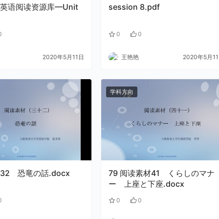
英语阅读资源库—Unit
session 8.pdf
0
0
0
2020年5月11日
王艳艳
2020年5月1
学科方向
32 恐竜の話.docx
79 阅读素材41 くらしのマナ
ー 上座と下座.docx
0
0
0