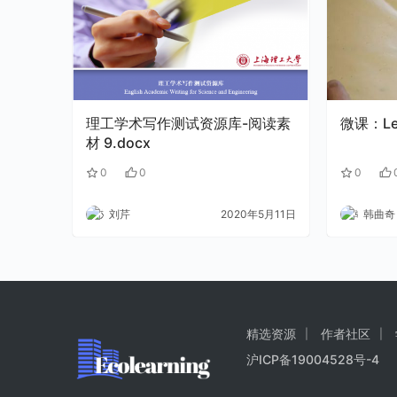
理工学术写作测试资源库-阅读素
微课：Lett
材 9.docx
0
0
0
刘芹
2020年5月11日
韩曲奇
精选资源
作者社区
沪ICP备19004528号-4