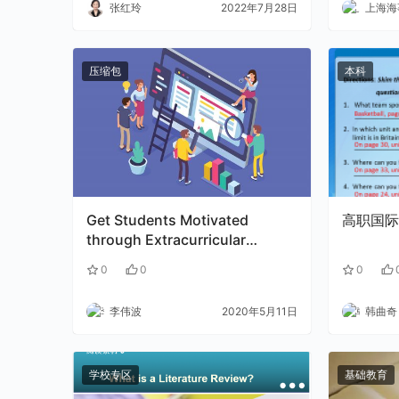
张红玲
2022年7月28日
上海海事
压缩包
本科
Get Students Motivated
高职国际英
through Extracurricular
Activities.rar
0
0
0
李伟波
2020年5月11日
韩曲奇
学校专区
基础教育