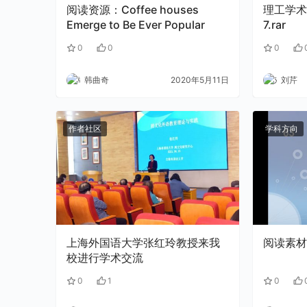
阅读资源：Coffee houses
理工学术
Emerge to Be Ever Popular
7.rar
0
0
0
韩曲奇
2020年5月11日
刘芹
作者社区
学科方向
上海外国语大学张红玲教授来我
阅读素材
校进行学术交流
0
1
0