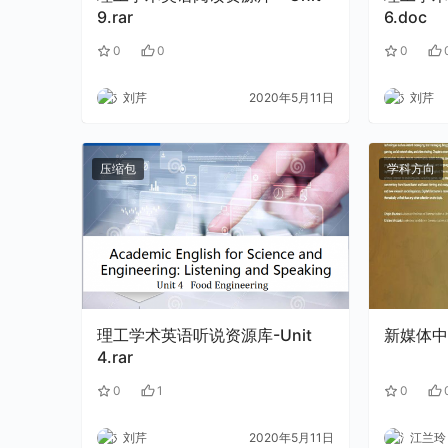
9.rar
6.doc
0
0
0
刘芹
2020年5月11日
刘芹
压缩包
学科方向
理工学术英语听说资源库-Unit
新媒体中的
4.rar
0
1
0
刘芹
2020年5月11日
江兰玲