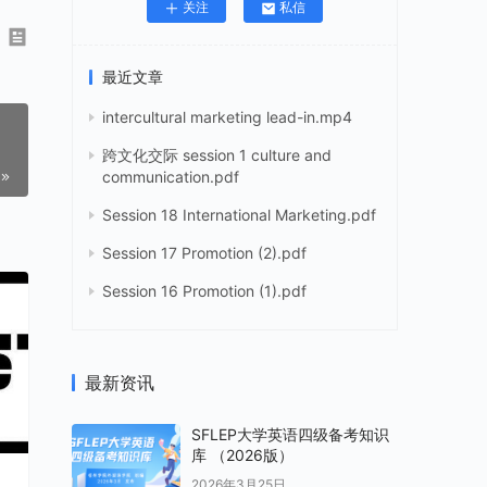
关注
私信
最近文章
intercultural marketing lead-in.mp4
跨文化交际 session 1 culture and
communication.pdf
Session 18 International Marketing.pdf
Session 17 Promotion (2).pdf
Session 16 Promotion (1).pdf
最新资讯
SFLEP大学英语四级备考知识
库 （2026版）
2026年3月25日