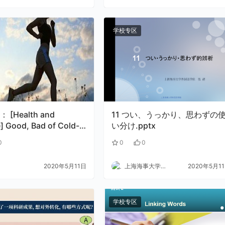
学校专区
 [Health and
11 つい、うっかり、思わずの使
e] Good, Bad of Cold-
い分け.pptx
 Workouts_
0
0
0
2020年5月11日
上海海事大学外语
2020年5月1
学校专区