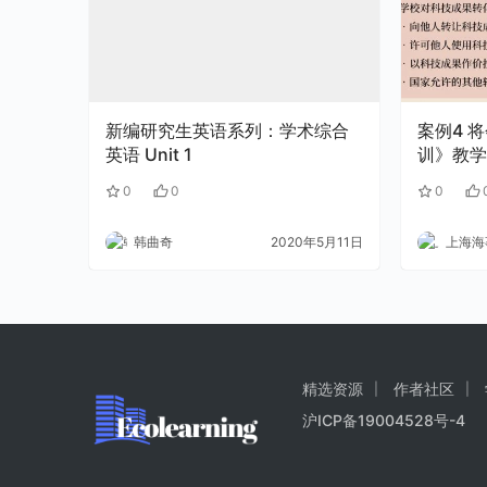
新编研究生英语系列：学术综合
案例4 将会话引入《基础日语实
英语 Unit 1
训》教学
0
0
0
韩曲奇
2020年5月11日
上海海事
精选资源
作者社区
沪ICP备19004528号-4